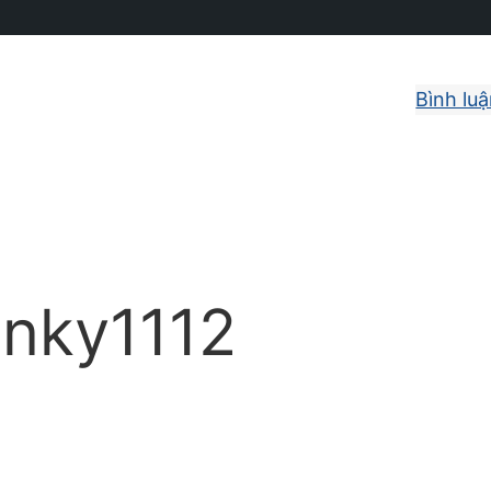
Bình lu
unky1112