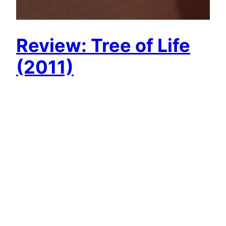
Review: Tree of Life
(2011)
Ban đầu tính viết về phức cảm Uông Bất Túc (hay
còn goị là Opedipus Complex) trong Tree of Life,
nhưng nói chung vì kiến thức hạn hẹp, mình lại yêu
chuộng cái đẹp, nên quyết định là dẹp vì viết về
cái kẹp thôi… Từ một nhà diễn giả triết học
chuyển sang làm…
August 14, 2011