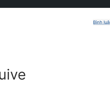
Bình lu
uive