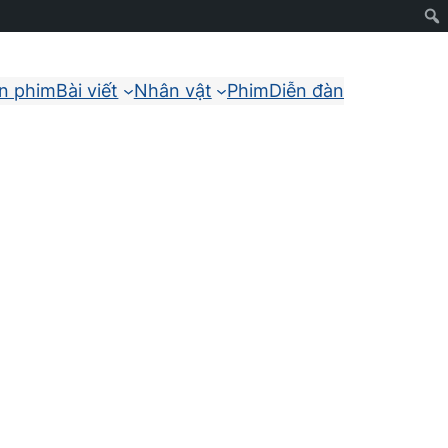
ận phim
Bài viết
Nhân vật
Phim
Diễn đàn