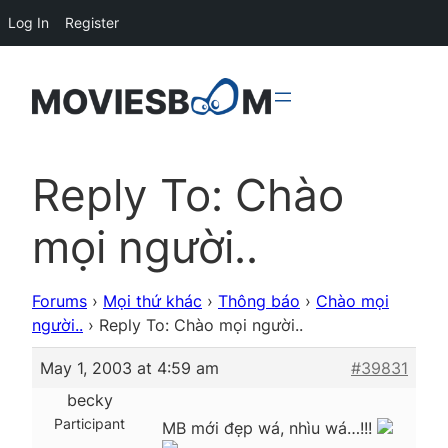
Log In
Register
Reply To: Chào
mọi người..
Forums
›
Mọi thứ khác
›
Thông báo
›
Chào mọi
người..
›
Reply To: Chào mọi người..
May 1, 2003 at 4:59 am
#39831
becky
Participant
MB mới đẹp wá, nhìu wá…!!!