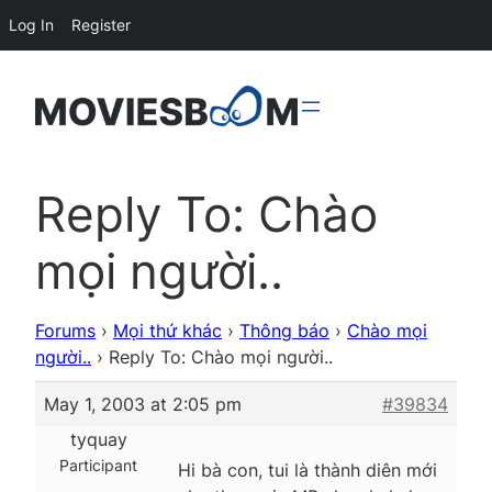
Log In
Register
Reply To: Chào
mọi người..
Forums
›
Mọi thứ khác
›
Thông báo
›
Chào mọi
người..
›
Reply To: Chào mọi người..
May 1, 2003 at 2:05 pm
#39834
tyquay
Participant
Hi bà con, tui là thành diên mới