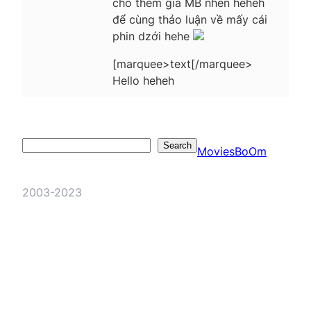
cho them gia MB nhen heheh
để cùng thảo luận về mấy cái
phin dzới hehe
[marquee>text[/marquee>
Hello heheh
Search
Search
MoviesBoOm
2003-2023