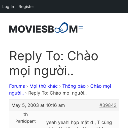
Log In
Register
Reply To: Chào
mọi người..
Forums
›
Mọi thứ khác
›
Thông báo
›
Chào mọi
người..
›
Reply To: Chào mọi người..
May 5, 2003 at 10:16 am
#39842
th
Participant
yeah yeah! họp mặt đi, T cũng