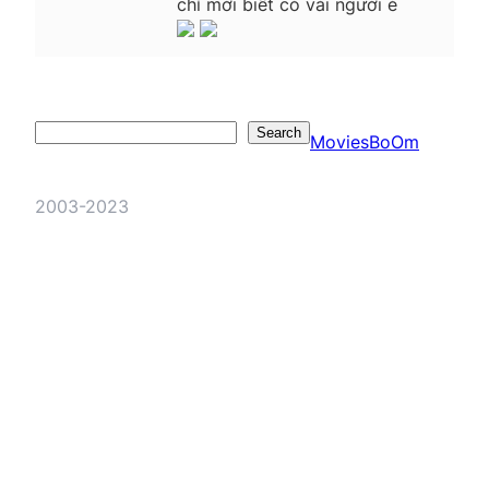
chỉ mới biết có vài người è
Search
Search
MoviesBoOm
2003-2023