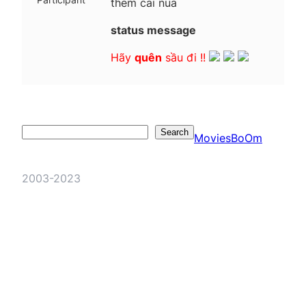
them cai nua
status message
Hãy
quên
sầu đi !!
Search
Search
MoviesBoOm
2003-2023