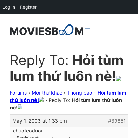
Log In
Register
Reply To:
Hỏi tùm
lum thứ luôn nè!
Forums
›
Mọi thứ khác
›
Thông báo
›
Hỏi tùm lum
thứ luôn nè!
›
Reply To:
Hỏi tùm lum thứ luôn
nè!
May 1, 2003 at 1:33 pm
#39851
chuotcoduoi
Participant