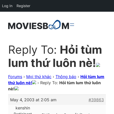
Log In
Register
Reply To:
Hỏi tùm
lum thứ luôn nè!
Forums
›
Mọi thứ khác
›
Thông báo
›
Hỏi tùm lum
thứ luôn nè!
›
Reply To:
Hỏi tùm lum thứ luôn
nè!
May 4, 2003 at 2:05 am
#39863
kenshin
Participant