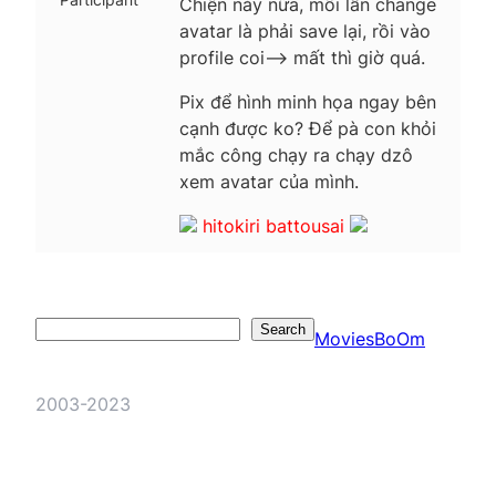
Chiện này nữa, mỗi lần change
avatar là phải save lại, rồi vào
profile coi–> mất thì giờ quá.
Pix để hình minh họa ngay bên
cạnh được ko? Để pà con khỏi
mắc công chạy ra chạy dzô
xem avatar của mình.
hitokiri battousai
Search
Search
MoviesBoOm
2003-2023