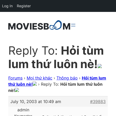
Log In
Register
Reply To:
Hỏi tùm
lum thứ luôn nè!
Forums
›
Mọi thứ khác
›
Thông báo
›
Hỏi tùm lum
thứ luôn nè!
›
Reply To:
Hỏi tùm lum thứ luôn
nè!
July 10, 2003 at 10:49 am
#39883
admin
Keymaster