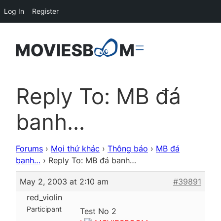
Log In
Register
Reply To: MB đá
banh…
Forums
›
Mọi thứ khác
›
Thông báo
›
MB đá
banh…
›
Reply To: MB đá banh…
May 2, 2003 at 2:10 am
#39891
red_violin
Participant
Test No 2