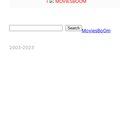
I
MOVIESBOOM
Search
Search
MoviesBoOm
2003-2023