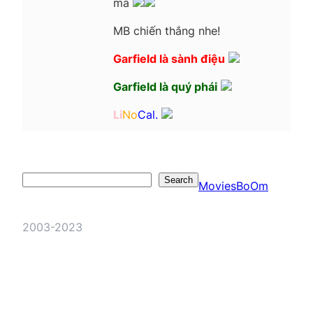
mà
MB chiến thắng nhe!
Garfield là sành điệu
Garfield là quý phái
Li
No
Cal.
Search
Search
MoviesBoOm
2003-2023