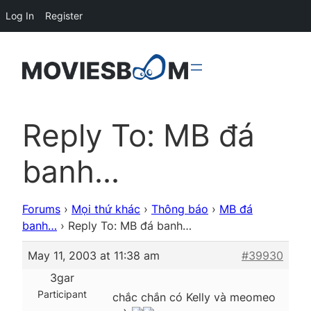
Log In
Register
Reply To: MB đá
banh…
Forums
›
Mọi thứ khác
›
Thông báo
›
MB đá
banh…
›
Reply To: MB đá banh…
May 11, 2003 at 11:38 am
#39930
3gar
Participant
chắc chắn có Kelly và meomeo