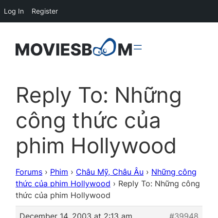
Log In
Register
Reply To: Những
công thức của
phim Hollywood
Forums
›
Phim
›
Châu Mỹ, Châu Âu
›
Những công
thức của phim Hollywood
›
Reply To: Những công
thức của phim Hollywood
December 14, 2003 at 2:13 am
#39948