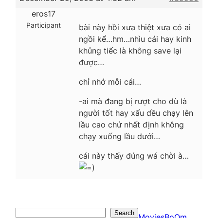
eros17
Participant
bài này hồi xưa thiệt xưa có ai
ngồi kể…hm…nhìu cái hay kinh
khủng tiếc là không save lại
được…
chỉ nhớ mỗi cái…
-ai mà đang bị rượt cho dù là
người tốt hay xấu đều chạy lên
lầu cao chứ nhất định không
chạy xuống lầu dưới…
cái này thấy đúng wá chời à…
Search
Search
MoviesBoOm