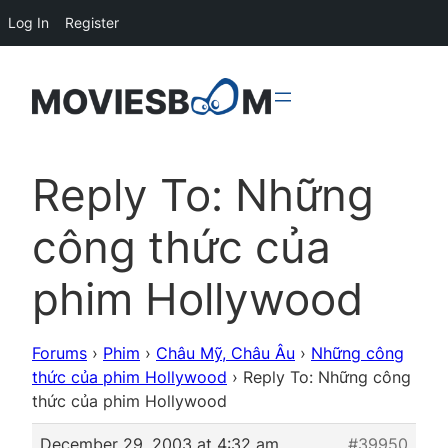
Log In
Register
Reply To: Những
công thức của
phim Hollywood
Forums
›
Phim
›
Châu Mỹ, Châu Âu
›
Những công
thức của phim Hollywood
›
Reply To: Những công
thức của phim Hollywood
December 29, 2003 at 4:32 am
#39950