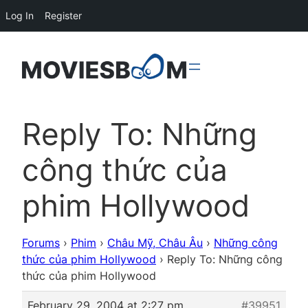
Log In
Register
Reply To: Những
công thức của
phim Hollywood
Forums
›
Phim
›
Châu Mỹ, Châu Âu
›
Những công
thức của phim Hollywood
›
Reply To: Những công
thức của phim Hollywood
February 29, 2004 at 2:27 pm
#39951