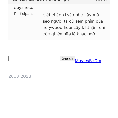
duyaneco
Participant
biết chắc kĩ são như vậy mà
seo người ta cứ sem phim của
holywood hoài zậy kà,thậm chí
còn ghiền nữa là khác.ngộ
Search
Search
MoviesBoOm
2003-2023