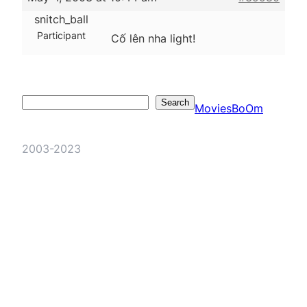
snitch_ball
Participant
Cố lên nha light!
Search
Search
MoviesBoOm
2003-2023