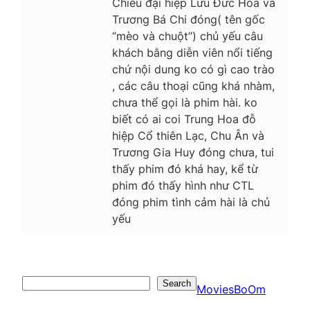
Chiêu đại hiệp Lưu Đức Hoa và
Trương Bá Chi đóng( tên gốc
“mèo và chuột”) chủ yếu câu
khách bằng diễn viên nổi tiếng
chứ nội dung ko có gì cao trào
, các câu thoại cũng khá nhàm,
chưa thể gọi là phim hài. ko
biết có ai coi Trung Hoa đỗ
hiệp Cổ thiên Lạc, Chu Ân và
Trương Gia Huy đóng chưa, tui
thấy phim đó khá hay, kể từ
phim đó thấy hình như CTL
đóng phim tình cảm hài là chủ
yếu
Search
Search
MoviesBoOm