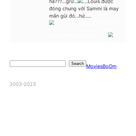
hả???…grừ…
….Louis được
đóng chung với Sammi là may
mắn gùi đó…hứ…..
Thiên thần của các chàng trai
Hung thần của các cô gái
Search
Search
MoviesBoOm
2003-2023