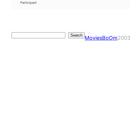
Participant
Search
Search
MoviesBoOm
2003