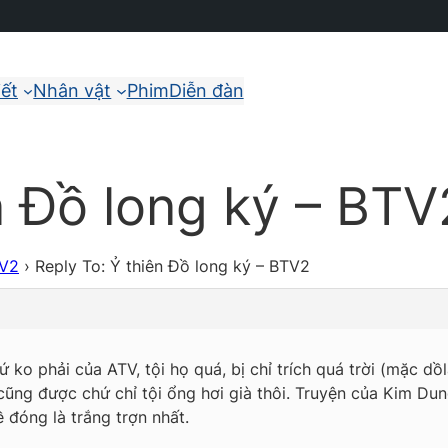
iết
Nhân vật
Phim
Diễn đàn
n Đồ long ký – BTV
TV2
›
Reply To: Ỷ thiên Đồ long ký – BTV2
 ko phải của ATV, tội họ quá, bị chỉ trích quá trời (mặc d
ng được chứ chỉ tội ổng hơi già thôi. Truyện của Kim Dung
đóng là trắng trợn nhất.