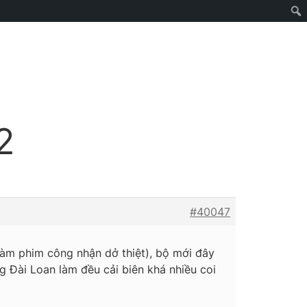
2
#40047
ồlàm phim công nhận dở thiệt), bộ mới đây
 Đài Loan làm đều cải biên khá nhiều coi