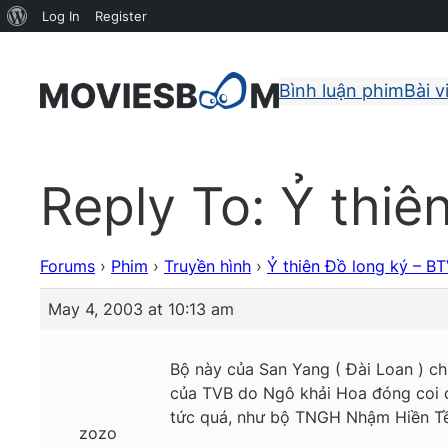
About
Log In
Register
WordPress
Bình luận phim
Bài v
Reply To: Ỷ thiê
Forums
›
Phim
›
Truyền hình
›
Ỷ thiên Đồ long ký – B
May 4, 2003 at 10:13 am
Bộ này của San Yang ( Đài Loan ) chứ
của TVB do Ngô khải Hoa đóng coi cũ
tức quá, như bộ TNGH Nhậm Hiền Tề 
zozo