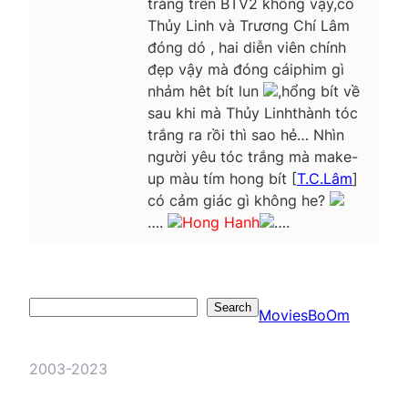
trắng trên BTV2 không vậy,có
Thủy Linh và Trương Chí Lâm
đóng dó , hai diễn viên chính
đẹp vậy mà đóng cáiphim gì
nhảm hêt bít lun
,hổng bít về
sau khi mà Thủy Linhthành tóc
trắng ra rồi thì sao hẻ… Nhìn
người yêu tóc trắng mà make-
up màu tím hong bít [
T.C.Lâm
]
có cảm giác gì không he?
….
Hong Hanh
….
Search
Search
MoviesBoOm
2003-2023