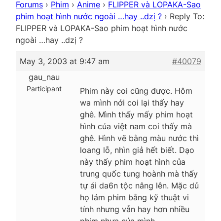
Forums
›
Phim
›
Anime
›
FLIPPER và LOPAKA-Sao
phim hoạt hình nước ngoài …hay ..dzị ?
›
Reply To:
FLIPPER và LOPAKA-Sao phim hoạt hình nước
ngoài …hay ..dzị ?
May 3, 2003 at 9:47 am
#40079
gau_nau
Participant
Phim này coi cũng được. Hôm
wa mình nới coi lại thấy hay
ghê. Mình thấy mấy phim hoạt
hình của việt nam coi thấy mà
ghê. Hình vẽ bằng màu nước thì
loang lỗ, nhìn giả hết biết. Dạo
này thấy phim hoạt hình của
trung quốc tung hoành mà thấy
tự ái da6n tộc nâng lên. Mặc dủ
họ lảm phim bằng kỹ thuật vi
tính nhưng vẫn hay hơn nhiều
phim nhựa của mình.