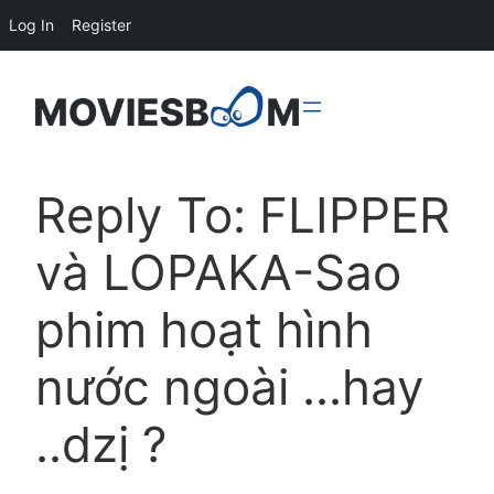
Log In
Register
Reply To: FLIPPER
và LOPAKA-Sao
phim hoạt hình
nước ngoài …hay
..dzị ?