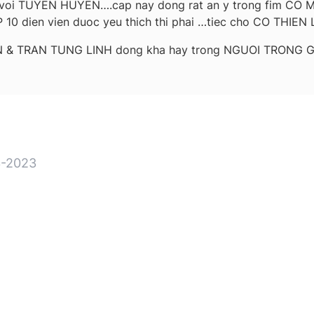
 voi TUYEN HUYEN….cap nay dong rat an y trong fim CO 
0 dien vien duoc yeu thich thi phai …tiec cho CO THIE
IEN & TRAN TUNG LINH dong kha hay trong NGUOI TRONG 
-2023