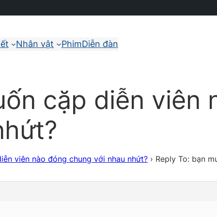
iết
Nhân vật
Phim
Diễn đàn
uốn cặp diễn viên
nhứt?
iễn viên nào đóng chung với nhau nhứt?
›
Reply To: bạn m