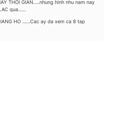
MAY THOI GIAN…..nhung hinh nhu nam nay
N LAC qua……
GIANG HO ……Cac ay da xem ca 8 tap