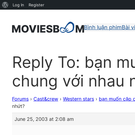
About
Log In
Register
WordPress
Bình luận phim
Bài v
Reply To: bạn m
chung với nhau 
Forums
›
Cast&crew
›
Western stars
›
bạn muốn cặp d
nhứt?
June 25, 2003 at 2:08 am