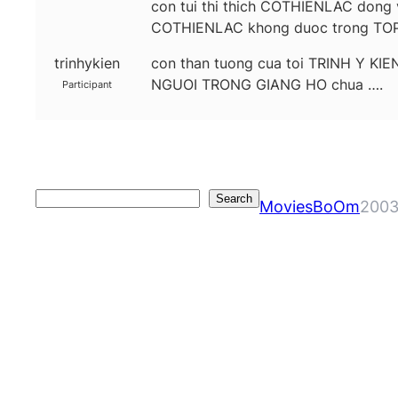
con tui thi thich COTHIENLAC dong
COTHIENLAC khong duoc trong TOP 1
trinhykien
con than tuong cua toi TRINH Y K
NGUOI TRONG GIANG HO chua ….
Participant
Search
Search
MoviesBoOm
2003