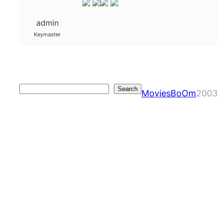
admin
Keymaster
Search
Search
MoviesBoOm
2003