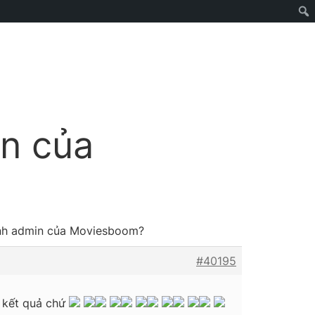
in của
ành admin của Moviesboom?
#40195
ó kết quả chứ