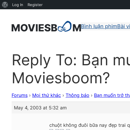
About
Log In
Register
WordPress
Bình luận phim
Bài v
Reply To: Bạn m
Moviesboom?
Forums
›
Mọi thứ khác
›
Thông báo
›
Bạn muốn trở t
May 4, 2003 at 5:32 am
chuột không đuôi bữa nay đẹp trai 