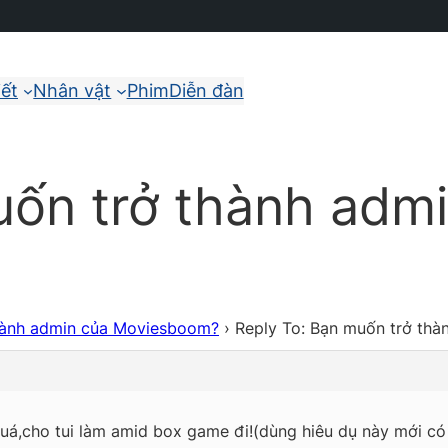
iết
Nhân vật
Phim
Diễn đàn
uốn trở thành adm
hành admin của Moviesboom?
›
Reply To: Bạn muốn trở th
quá,cho tui làm amid box game đi!(dùng hiêu dụ này mới c