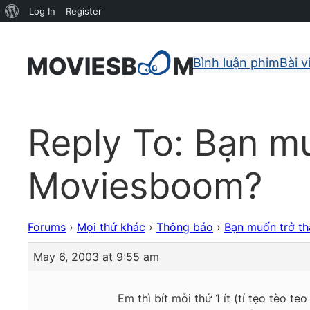
About
Log In
Register
WordPress
Bình luận phim
Bài v
Reply To: Bạn m
Moviesboom?
Forums
›
Mọi thứ khác
›
Thông báo
›
Bạn muốn trở t
May 6, 2003 at 9:55 am
Em thì bít mỗi thứ 1 ít (tí tẹo tèo 