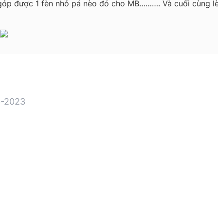
óp được 1 fèn nhỏ pá nèo đó cho MB………. Và cuối cùng lè 
-2023