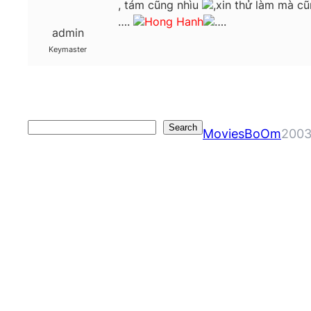
, tám cũng nhìu
,xin thử làm mà cũ
….
Hong Hanh
….
admin
Keymaster
Search
Search
MoviesBoOm
2003