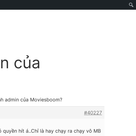
in của
ành admin của Moviesboom?
#40227
 quyền hít á..Chỉ là hay chạy ra chạy vô MB