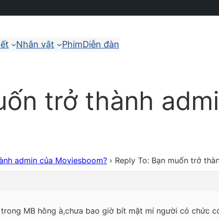
iết
Nhân vật
Phim
Diễn đàn
uốn trở thành adm
hành admin của Moviesboom?
›
Reply To: Bạn muốn trở th
n trong MB hông à,chưa bao giờ bít mặt mí người có chức có