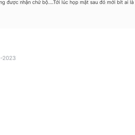
ng được nhận chứ bộ….Tới lúc họp mặt sau đó mới bít ai là
-2023