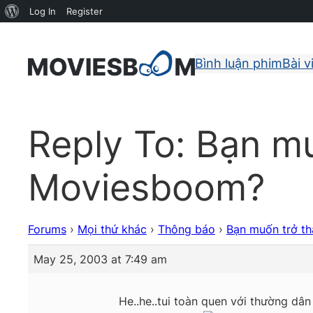
About
Log In
Register
WordPress
Bình luận phim
Bài v
Reply To: Bạn m
Moviesboom?
Forums
›
Mọi thứ khác
›
Thông báo
›
Bạn muốn trở t
May 25, 2003 at 7:49 am
He..he..tui toàn quen với thường dâ