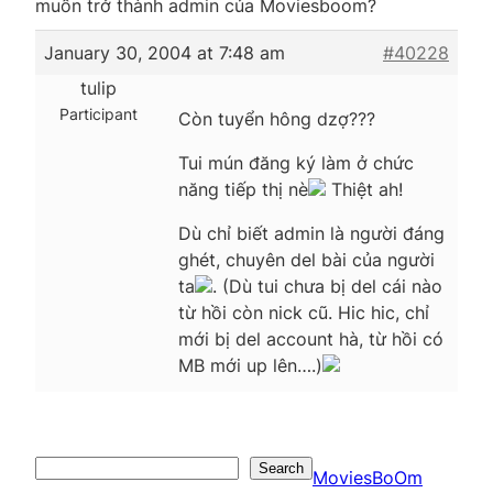
muốn trở thành admin của Moviesboom?
January 30, 2004 at 7:48 am
#40228
tulip
Participant
Còn tuyển hông dzợ???
Tui mún đăng ký làm ở chức
năng tiếp thị nè
Thiệt ah!
Dù chỉ biết admin là người đáng
ghét, chuyên del bài của người
ta
. (Dù tui chưa bị del cái nào
từ hồi còn nick cũ. Hic hic, chỉ
mới bị del account hà, từ hồi có
MB mới up lên….)
Search
Search
MoviesBoOm