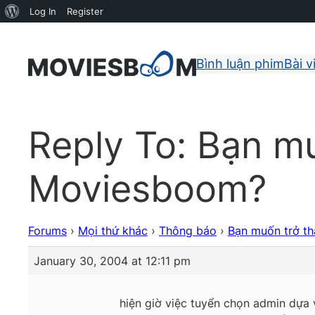
About
Log In
Register
WordPress
Bình luận phim
Bài v
Reply To: Bạn m
Moviesboom?
Forums
›
Mọi thứ khác
›
Thông báo
›
Bạn muốn trở t
January 30, 2004 at 12:11 pm
hiện giờ việc tuyển chọn admin dựa