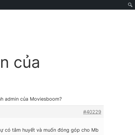
in của
ành admin của Moviesboom?
#40229
t sự có tâm huyết và muốn đóng góp cho Mb