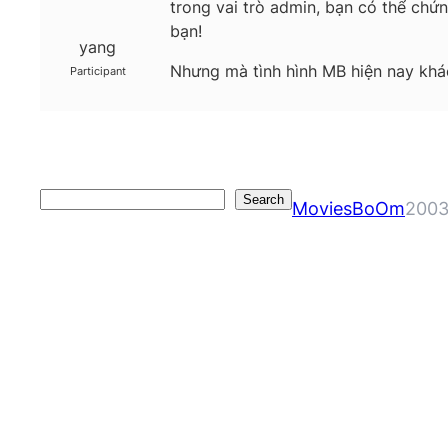
trong vai trò admin, bạn có thể chứn
bạn!
yang
Nhưng mà tình hình MB hiện nay khác
Participant
Search
Search
MoviesBoOm
2003