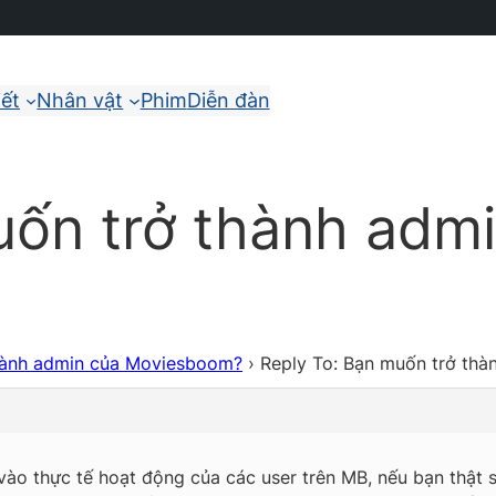
iết
Nhân vật
Phim
Diễn đàn
uốn trở thành adm
hành admin của Moviesboom?
›
Reply To: Bạn muốn trở th
 vào thực tế hoạt động của các user trên MB, nếu bạn thậ