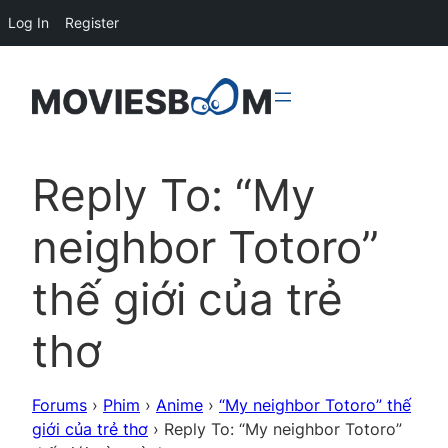
Log In
Register
Reply To: “My
neighbor Totoro”
thế giới của trẻ
thơ
Forums
›
Phim
›
Anime
›
“My neighbor Totoro” thế
giới của trẻ thơ
›
Reply To: “My neighbor Totoro”