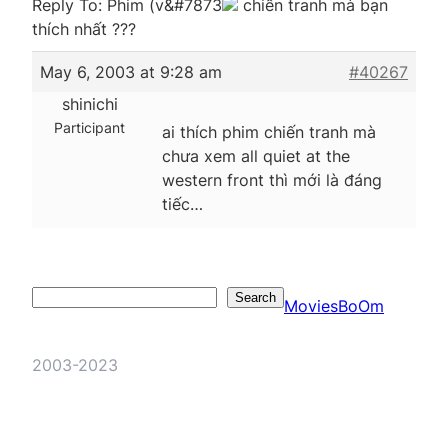
Reply To: Phim (v&#7873
chiến tranh mà bạn
thích nhất ???
May 6, 2003 at 9:28 am
#40267
shinichi
Participant
ai thích phim chiến tranh mà
chưa xem all quiet at the
western front thì mới là đáng
tiếc…
Search
Search
MoviesBoOm
2003-2023