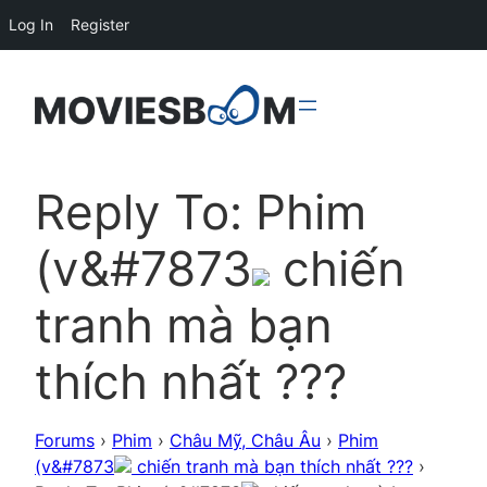
Log In
Register
Reply To: Phim
(v&#7873
chiến
tranh mà bạn
thích nhất ???
Forums
›
Phim
›
Châu Mỹ, Châu Âu
›
Phim
(v&#7873
chiến tranh mà bạn thích nhất ???
›