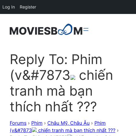
Log In
Register
Reply To: Phim
(v&#7873
chiến
tranh mà bạn
thích nhất ???
Forums
›
Phim
›
Châu Mỹ, Châu Âu
›
Phim
(v&#7873
chiến tranh mà bạn thích nhất ???
›