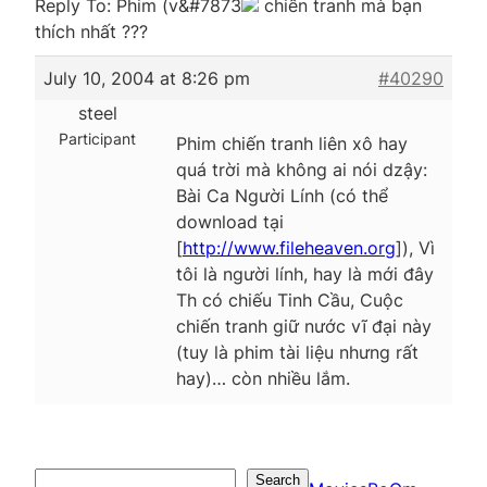
Reply To: Phim (v&#7873
chiến tranh mà bạn
thích nhất ???
July 10, 2004 at 8:26 pm
#40290
steel
Participant
Phim chiến tranh liên xô hay
quá trời mà không ai nói dzậy:
Bài Ca Người Lính (có thể
download tại
[
http://www.fileheaven.org
]), Vì
tôi là người lính, hay là mới đây
Th có chiếu Tinh Cầu, Cuộc
chiến tranh giữ nước vĩ đại này
(tuy là phim tài liệu nhưng rất
hay)… còn nhiều lắm.
Search
Search