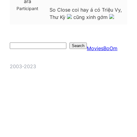
ara
Participant
So Close coi hay á có Triệu Vy,
Thư Kỳ
cũng xinh gớm
Search
Search
MoviesBoOm
2003-2023