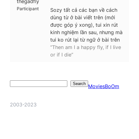
thegadfly
Participant
Sozy tất cả các bạn về cách
dùng từ ở bài viết trên (mới
được góp ý xong), tui xin rút
kinh nghiệm lần sau, nhưng mà
tui ko rút lại từ ngữ ở bài trên
“Then am I a happy fly, if I live
or if I die”
Search
Search
MoviesBoOm
2003-2023