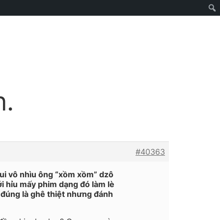
n.
#40363
tui vô nhìu ông “xồm xồm” dzô
ới hỉu mấy phim dạng đó làm lè
i đúng là ghê thiệt nhưng đánh