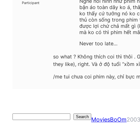
Nghe nói hình như phim n
Participant
bận áo toàn dây ko á, thằ
ko thấy cứ tưởng nó ko có
thủ còn sống trong phim t
được lợi chứ chả mất gì 
mà ko có thì phim hết m
Never too late…
so what ? Không thích coi thì thôi . 
they like), right. Và ở độ tuổi “xồm
/me tui chưa coi phim này, chỉ bực 
Search
Search
MoviesBoOm
2003