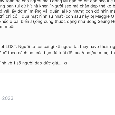
ày toàn để cho người mẫu đóng.Mí bạn có bít con nhỏ lúc
ng bạn tui cứ hít hà khen “Người seo mà chân đẹp thế ko bí
 vải lấy đỡ mí miếng vải quấn lại ko nhưng con đó nhìn mặ
hì chỉ có 1 đứa mặt hình sự nhất (con sau này bị Maggie Q 
(khúc ở bãi biển á),ổng cũng thuộc dạng như Song Seung Hu
ắm muối.
Get LOST. Người ta coi cái gì kệ người ta, they have their r
 xồm” theo cách nói của bạn đủ tuổi để mua/chơi/xem mọi th
mình về 1 số người đạo đức giả…. x(
-2023