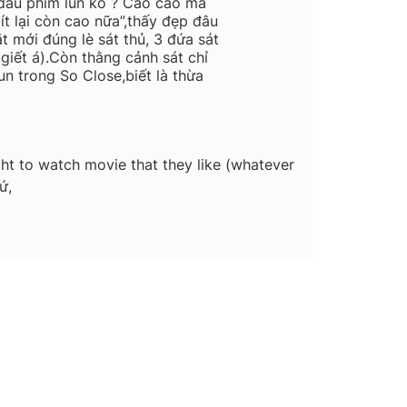
 đầu phim lun ko ? Cao cao mà
t lại còn cao nữa”,thấy đẹp đâu
t mới đúng lè sát thủ, 3 đứa sát
giết á).Còn thằng cảnh sát chỉ
n trong So Close,biết là thừa
ight to watch movie that they like (whatever
ứ,