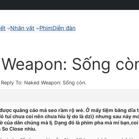
iết
Nhân vật
Phim
Diễn đàn
 Weapon: Sống cò
Reply To: Naked Weapon: Sống còn.
o được quảng cáo mà seo rầm rộ wé. Ở mấy tiệm băng dĩa 
ó tui chưa coi nên chưa hỉu lý do là dzì) nhưng sau này m
 giờ của dân chúng mà lị. Dạng đó là phim pha mà mí bạn,co
n So Close nhìu.