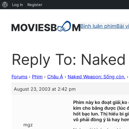
About
Log In
Register
WordPress
Bình luận phim
Bài v
Reply To: Naked
Forums
›
Phim
›
Châu Á
›
Naked Weapon: Sống còn.
›
August 23, 2003 at 2:42 pm
Phim này ko đoạt giải,k
kím cho bằng được (lúc đ
hốt bạc lun. Thị hiếu bi
võ phải đồng ý là hay hơ
mgz