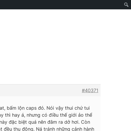
#40371
at, bấm lộn caps đó. Nói vậy thui chứ tui
y thì hay á, nhưng có điều thế giới ảo thể
 này đặc biệt quá nên đâm ra dở hơi. Còn
vật đều thụ động. Ná tránh những cảnh hành