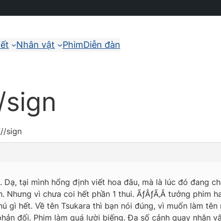
iết
Nhân vật
Phim
Diễn đàn
/sign
//sign
i. Dạ, tại mình hổng định viết hoa đâu, mà là lúc đó đang ch
 Nhưng vì chưa coi hết phần 1 thui. ÃƒÂƒÃ‚Â tưởng phim ha
ú gì hết. Về tên Tsukara thì bạn nói đúng, vì muốn làm tên
c phản đối. Phim làm quá lười biếng. Đa số cảnh quay nhân 