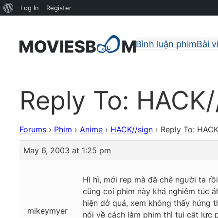
About
Log In
Register
WordPress
Bình luận phim
Bài v
Reply To: HACK/
Forums
›
Phim
›
Anime
›
HACK//sign
›
Reply To: HACK
May 6, 2003 at 1:25 pm
Hì hì, mới rep mà đã chê người ta rồ
cũng coi phim này khá nghiêm túc áh.
hiện dở quá, xem không thấy hứng th
mikeymyer
nói về cách làm phim thì tui cật lự