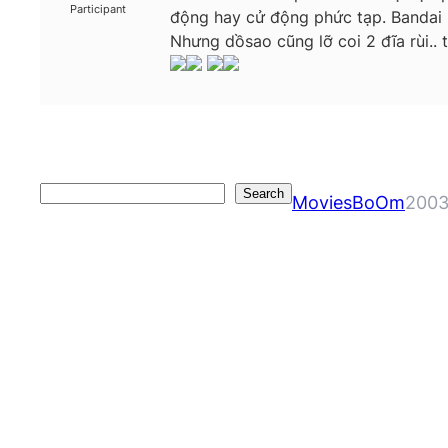
Participant
động hay cử động phức tạp. Bandai 
Nhưng dồsao cũng lỡ coi 2 đĩa rùi.. 
Search
Search
MoviesBoOm
2003