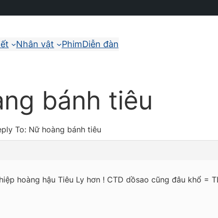
iết
Nhân vật
Phim
Diễn đàn
àng bánh tiêu
ply To: Nữ hoàng bánh tiêu
i nghiệp hoàng hậu Tiêu Ly hơn ! CTD dồsao cũng đâu khổ = T