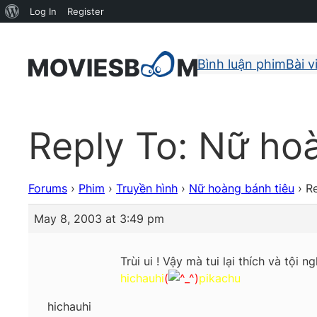
About
Log In
Register
WordPress
Bình luận phim
Bài v
Reply To: Nữ ho
Forums
›
Phim
›
Truyền hình
›
Nữ hoàng bánh tiêu
›
Re
May 8, 2003 at 3:49 pm
Trùi ui ! Vậy mà tui lại thích và tộ
hichauhi
(
)
pikachu
hichauhi