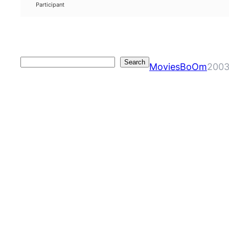
Participant
Search
Search
MoviesBoOm
2003