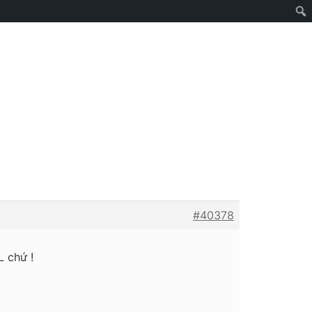
#40378
L chứ !