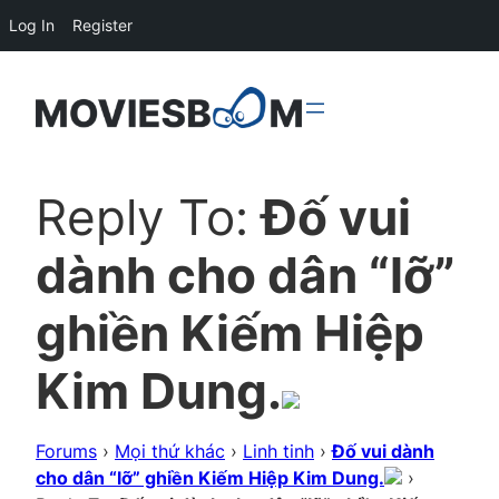
Log In
Register
Reply To:
Đố vui
dành cho dân “lỡ”
ghiền Kiếm Hiệp
Kim Dung.
Forums
›
Mọi thứ khác
›
Linh tinh
›
Đố vui dành
cho dân “lỡ” ghiền Kiếm Hiệp Kim Dung.
›