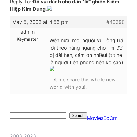
Reply To:
Đố vui dành cho dân “lỡ” ghiền Kiếm
Hiệp Kim Dung.
May 5, 2003 at 4:56 pm
#40390
admin
Keymaster
Wên nữa, mọi người vui lòng trả
lời theo hàng ngang cho Thr đỡ
bị dài hen, cám ơn nhiều! (titine
là người tiên phong nên ko sao)
Let me share this whole new
world with you!!
Search
Search
MoviesBoOm
2003-2023