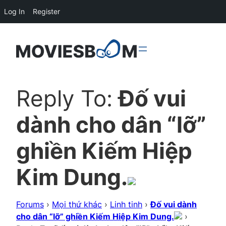
Log In
Register
Reply To:
Đố vui
dành cho dân “lỡ”
ghiền Kiếm Hiệp
Kim Dung.
Forums
›
Mọi thứ khác
›
Linh tinh
›
Đố vui dành
cho dân “lỡ” ghiền Kiếm Hiệp Kim Dung.
›