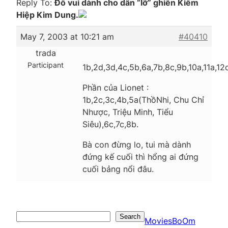
Reply To:
Đố vui dành cho dân “lỡ” ghiền Kiếm
Hiệp Kim Dung.
May 7, 2003 at 10:21 am
#40410
trada
Participant
1b,2d,3d,4c,5b,6a,7b,8c,9b,10a,11a,12c
Phần của Lionet :
1b,2c,3c,4b,5a(ThồNhi, Chu Chỉ
Nhược, Triệu Minh, Tiểu
Siêu),6c,7c,8b.
Bà con đừng lo, tui mà dành
đứng kế cuối thì hổng ai đứng
cuối bảng nổi đâu.
Search
Search
MoviesBoOm