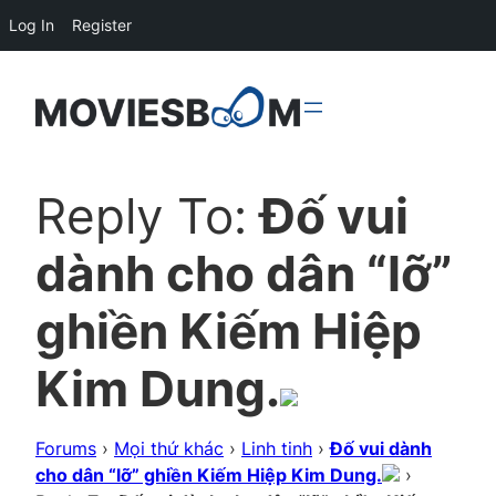
Log In
Register
Reply To:
Đố vui
dành cho dân “lỡ”
ghiền Kiếm Hiệp
Kim Dung.
Forums
›
Mọi thứ khác
›
Linh tinh
›
Đố vui dành
cho dân “lỡ” ghiền Kiếm Hiệp Kim Dung.
›