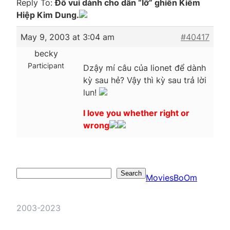
Reply To:
Đố vui dành cho dân “lỡ” ghiền Kiếm
Hiệp Kim Dung.
May 9, 2003 at 3:04 am
#40417
becky
Participant
Dzậy mí câu của lionet để dành
kỳ sau hẻ? Vậy thì kỳ sau trả lời
lun!
I love you whether right or
wrong
Search
Search
MoviesBoOm
2003-2023