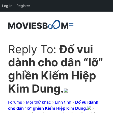
Log In
Register
Reply To:
Đố vui
dành cho dân “lỡ”
ghiền Kiếm Hiệp
Kim Dung.
Forums
›
Mọi thứ khác
›
Linh tinh
›
Đố vui dành
cho dân “lỡ” ghiền Kiếm Hiệp Kim Dung.
›