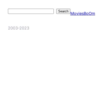
Search
Search
MoviesBoOm
2003-2023