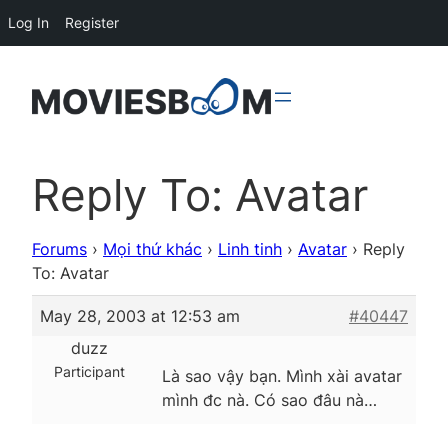
Log In
Register
Reply To: Avatar
Forums
›
Mọi thứ khác
›
Linh tinh
›
Avatar
›
Reply
To: Avatar
May 28, 2003 at 12:53 am
#40447
duzz
Participant
Là sao vậy bạn. Mình xài avatar
mình đc nà. Có sao đâu nà…