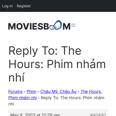
Log In
Register
Reply To: The
Hours: Phim nhảm
nhí
Forums
›
Phim
›
Châu Mỹ, Châu Âu
›
The Hours:
Phim nhảm nhí
›
Reply To: The Hours: Phim nhảm
nhí
May 9, 2003 at 12:26 pm
#40490