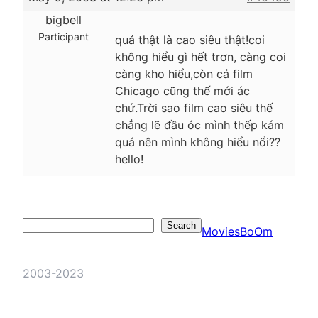
bigbell
Participant
quả thật là cao siêu thật!coi
không hiểu gì hết trơn, càng coi
càng kho hiểu,còn cả film
Chicago cũng thế mới ác
chứ.Trời sao film cao siêu thế
chẳng lẽ đầu óc mình thếp kám
quá nên mình không hiểu nổi??
hello!
Search
Search
MoviesBoOm
2003-2023