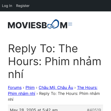
Log In
Register
Reply To: The
Hours: Phim nhảm
nhí
Forums
›
Phim
›
Châu Mỹ, Châu Âu
›
The Hours:
Phim nhảm nhí
›
Reply To: The Hours: Phim nhảm
nhí
May 28, 2005 at 5:42 am
#40519