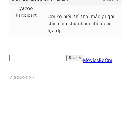
yahoo
Participant
Coi ko hiểu thì thôi mắc gì ghi
chình ình chữ nhảm nhí ở cái
tựa dị
Search
Search
MoviesBoOm
2003-2023