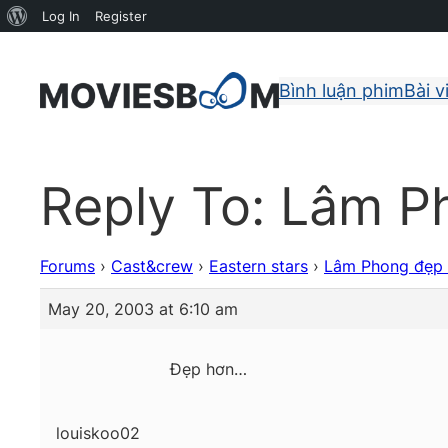
About
Log In
Register
WordPress
Bình luận phim
Bài v
Reply To: Lâm Ph
Forums
›
Cast&crew
›
Eastern stars
›
Lâm Phong đẹp t
May 20, 2003 at 6:10 am
Đẹp hơn…
louiskoo02