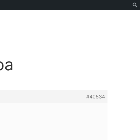
oa
#40534