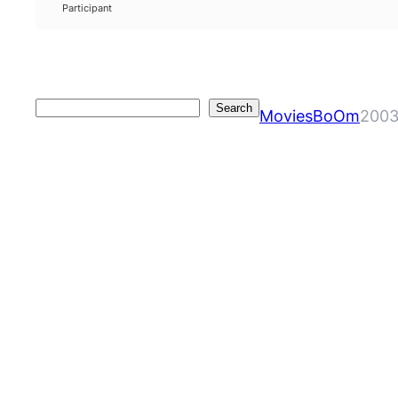
Participant
Search
Search
MoviesBoOm
2003