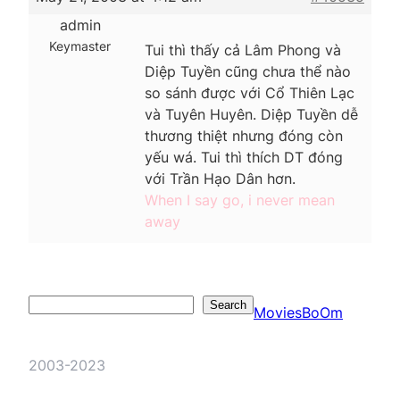
admin
Keymaster
Tui thì thấy cả Lâm Phong và
Diệp Tuyền cũng chưa thể nào
so sánh được với Cổ Thiên Lạc
và Tuyên Huyên. Diệp Tuyền dễ
thương thiệt nhưng đóng còn
yếu wá. Tui thì thích DT đóng
với Trần Hạo Dân hơn.
When I say go, i never mean
away
Search
Search
MoviesBoOm
2003-2023