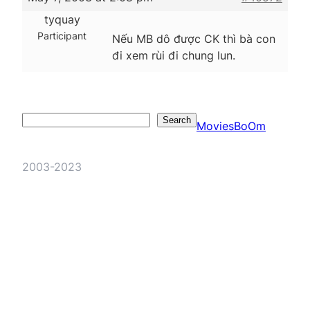
tyquay
Participant
Nếu MB dô được CK thì bà con
đi xem rùi đi chung lun.
Search
Search
MoviesBoOm
2003-2023