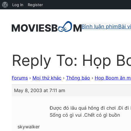
About
Log In
Register
WordPress
Bình luận phim
Bài v
Reply To: Họp 
Forums
›
Mọi thứ khác
›
Thông báo
›
Họp Boom ăn 
May 8, 2003 at 7:11 am
Được đó lâu quá hông đi chơi .Đi đi
Sống có gì vui .Chết có gì buồn
skywalker