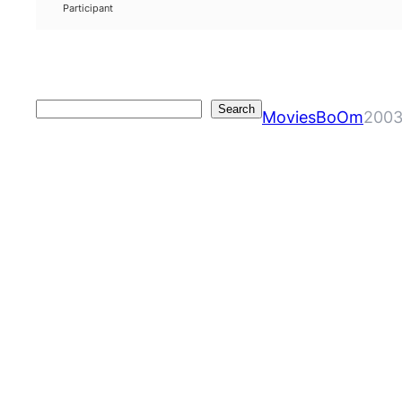
Participant
Search
Search
MoviesBoOm
2003