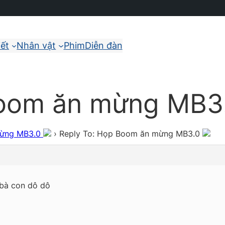
iết
Nhân vật
Phim
Diễn đàn
Boom ăn mừng MB3
mừng MB3.0
›
Reply To: Họp Boom ăn mừng MB3.0
 bà con dô dô