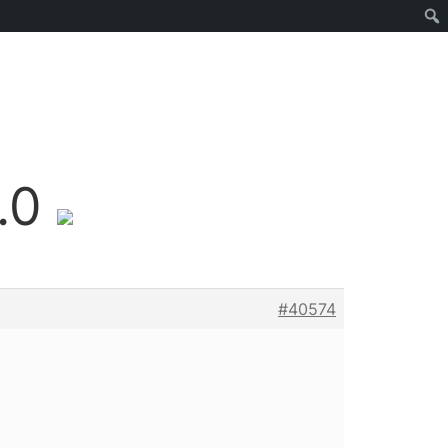
.0
#40574