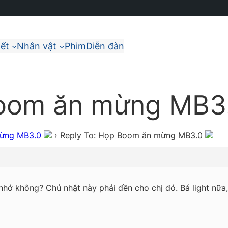
iết
Nhân vật
Phim
Diễn đàn
Boom ăn mừng MB3
mừng MB3.0
›
Reply To: Họp Boom ăn mừng MB3.0
hớ không? Chủ nhật này phải đền cho chị đó. Bá light nữa, 