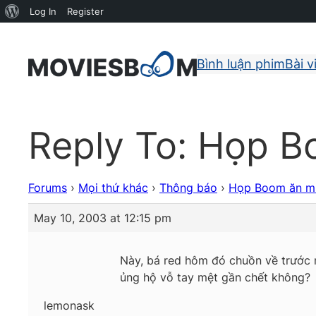
About
Log In
Register
WordPress
Bình luận phim
Bài v
Reply To: Họp 
Forums
›
Mọi thứ khác
›
Thông báo
›
Họp Boom ăn 
May 10, 2003 at 12:15 pm
Này, bá red hôm đó chuồn về trước n
ủng hộ vỗ tay mệt gần chết không?
lemonask