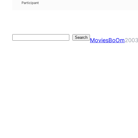
Participant
Search
Search
MoviesBoOm
2003