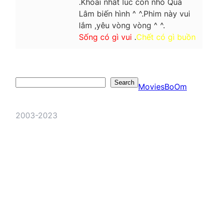
.Khoái nhất lúc con nhỏ Quả
Lâm biến hình ^ ^.Phim này vui
lắm ,yêu vòng vòng ^ ^.
Sống có gì vui
.
Chết có gì buồn
Search
Search
MoviesBoOm
2003-2023