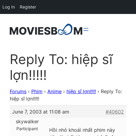
Log In
Register
Reply To: hiệp sĩ
lợn!!!!!
Forums
›
Phim
›
Anime
›
hiệp sĩ lợn!!!!!
›
Reply To:
hiệp sĩ lợn!!!!!
June 7, 2003 at 11:08 am
#40602
skywalker
Participant
Hồi nhỏ khoái nhất phim này