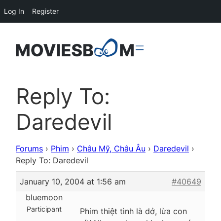
Log In
Register
Reply To:
Daredevil
Forums
›
Phim
›
Châu Mỹ, Châu Âu
›
Daredevil
›
Reply To: Daredevil
January 10, 2004 at 1:56 am
#40649
bluemoon
Participant
Phim thiệt tình là dở, lừa con