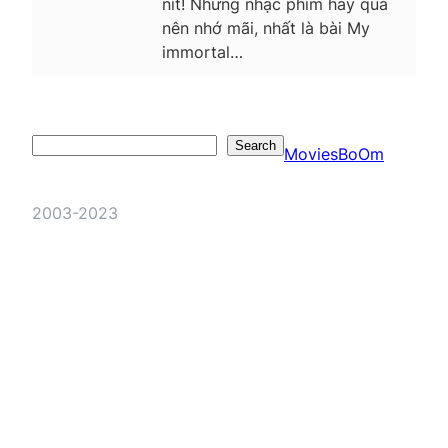
nít! Nhưng nhạc phim hay quá
nên nhớ mãi, nhất là bài My
immortal…
Search
Search
MoviesBoOm
2003-2023