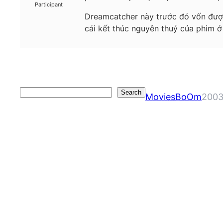
Participant
Dreamcatcher này trước đó vốn được
cái kết thúc nguyên thuỷ của phim ở
Search
Search
MoviesBoOm
2003