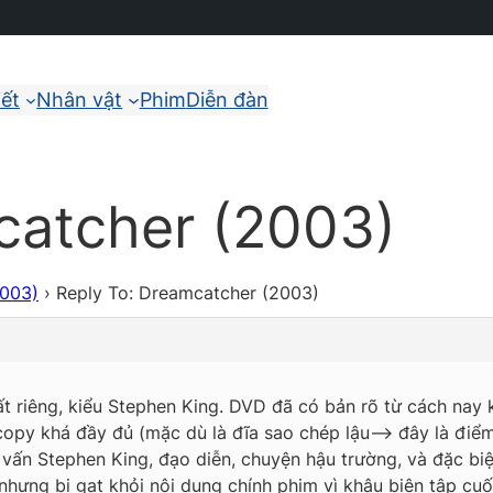
iết
Nhân vật
Phim
Diễn đàn
catcher (2003)
2003)
›
Reply To: Dreamcatcher (2003)
ất riêng, kiểu Stephen King. DVD đã có bản rõ từ cách nay 
py khá đầy đủ (mặc dù là đĩa sao chép lậu—> đây là điểm t
vấn Stephen King, đạo diễn, chuyện hậu trường, và đặc biệ
nhưng bị gạt khỏi nội dung chính phim vì khâu biên tập cuố