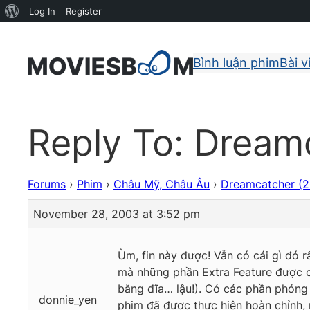
About
Log In
Register
WordPress
Bình luận phim
Bài v
Reply To: Dream
Forums
›
Phim
›
Châu Mỹ, Châu Âu
›
Dreamcatcher (
November 28, 2003 at 3:52 pm
Ùm, fin này được! Vẫn có cái gì đó r
mà những phần Extra Feature được co
băng đĩa… lậu!). Có các phần phỏng 
donnie_yen
phim đã được thực hiện hoàn chỉnh, 