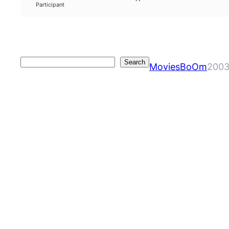
Participant
Search
Search
MoviesBoOm
2003