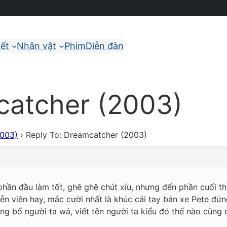
iết
Nhân vật
Phim
Diễn đàn
catcher (2003)
2003)
›
Reply To: Dreamcatcher (2003)
phần đầu làm tốt, ghê ghê chút xíu, nhưng đến phần cuối t
ễn viên hay, mắc cười nhất là khúc cái tay bán xe Pete đứn
áng bổ người ta wá, viết tên người ta kiểu đó thế nào cũng 