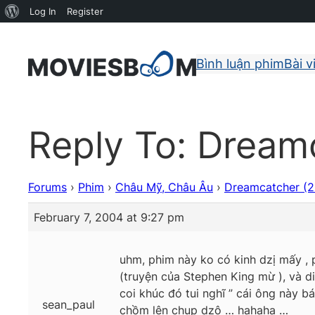
About
Log In
Register
WordPress
Bình luận phim
Bài v
Reply To: Dream
Forums
›
Phim
›
Châu Mỹ, Châu Âu
›
Dreamcatcher (
February 7, 2004 at 9:27 pm
uhm, phim này ko có kinh dzị mấy , 
(truyện của Stephen King mừ ), và di
coi khúc đó tui nghĩ ” cái ông này b
sean_paul
chồm lên chụp dzô … hahaha …