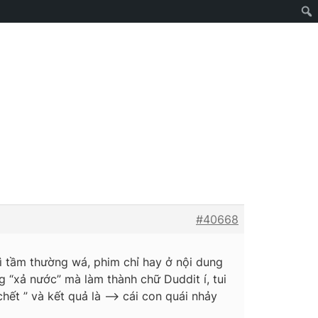
#40668
hì tầm thường wá, phim chỉ hay ở nội dung
g “xả nước” mà làm thành chữ Duddit í, tui
chết ” và kết quả là —> cái con quái nhảy